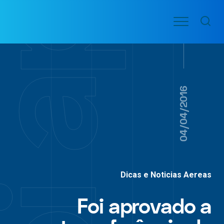
Ir
Menu
para
VOO
o
PASSAGENS
AÉREAS
conteúdo
04/04/2016
Dicas e Noticias Aereas
Foi aprovado a