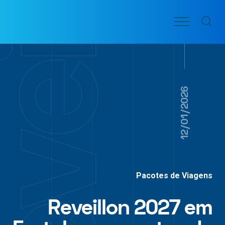
Ir
Menu
para
VOO
o
PASSAGENS
AÉREAS
conteúdo
12/01/2026
Pacotes de Viagens
Reveillon 2027 em