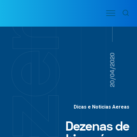
Ir
Menu
para
VOO
o
PASSAGENS
AÉREAS
conteúdo
20/04/2020
Dicas e Noticias Aereas
Dezenas de