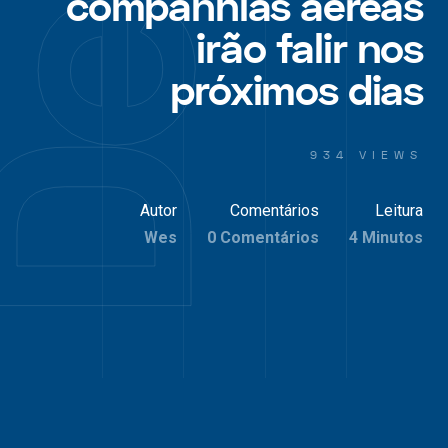
companhias aéreas
irão falir nos
próximos dias
934 VIEWS
Autor
Comentários
Leitura
Wes
0 Comentários
4 Minutos