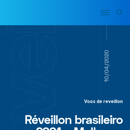
Ir
Menu
para
VOO
o
PASSAGENS
AÉREAS
conteúdo
10/04/2020
Voos de reveillon
Réveillon brasileiro