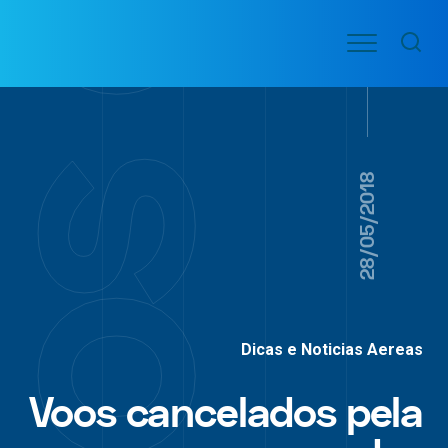
Ir
Menu
para
VOO
o
PASSAGENS
AÉREAS
conteúdo
28/05/2018
Dicas e Noticias Aereas
Voos cancelados pela