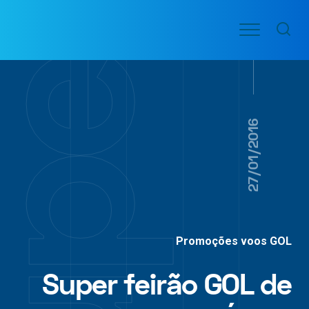
Ir
Menu
para
VOO
o
PASSAGENS
AÉREAS
conteúdo
27/01/2016
Promoções voos GOL
Super feirão GOL de