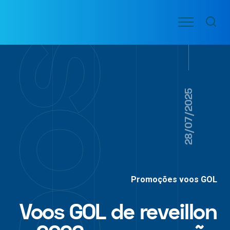
Ir
Menu
para
VOO
o
PASSAGENS
AÉREAS
conteúdo
28/07/2025
Promoções voos GOL
Voos GOL de reveillon