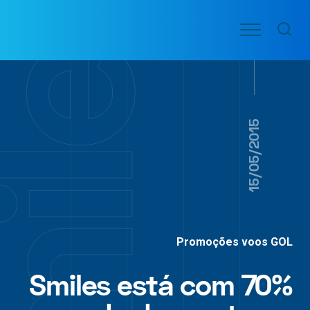
Ir
Menu
para
VOO
o
PASSAGENS
AÉREAS
conteúdo
15/05/2015
Promoções voos GOL
Smiles está com 70%