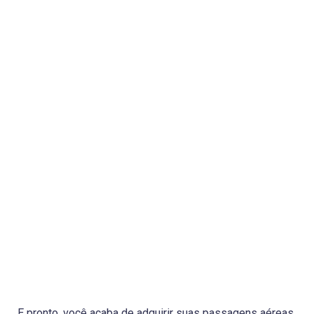
E pronto, você acaba de adquirir suas passagens aéreas.