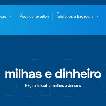
oção
Voos de reveillon
Telefones e Bagagens
SAGENS AÉREAS
has 
milhas e dinheiro
Página Inicial
milhas e dinheiro