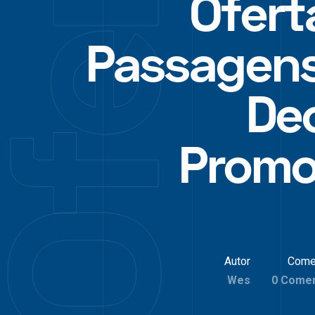
Ofert
Passagen
Dec
Promo
Autor
Come
Wes
0 Comen