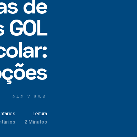
as de
s GOL
olar:
ções
945 VIEWS
ntários
Leitura
tários
2 Minutos