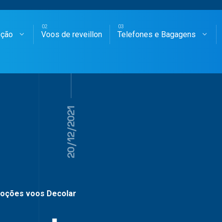
oção
Voos de reveillon
Telefones e Bagagens
SAGENS AÉREAS
20/12/2021
oções voos Decolar