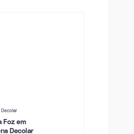
 Decolar
a Foz em
ens Decolar