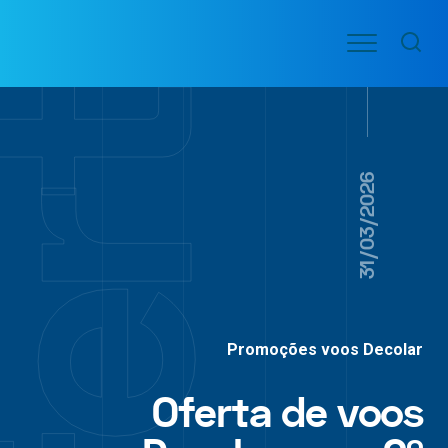
Ir
Menu
para
VOO
o
PASSAGENS
AÉREAS
conteúdo
31/03/2026
Promoções voos Decolar
Oferta de voos