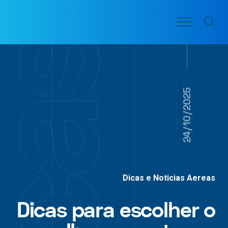
Ir
Menu
para
VOO
o
PASSAGENS
AÉREAS
conteúdo
24/10/2025
Dicas e Noticias Aereas
Dicas para escolher o