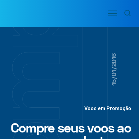
Ir
Menu
para
VOO
o
PASSAGENS
AÉREAS
conteúdo
15/01/2016
Voos em Promoção
Compre seus voos ao