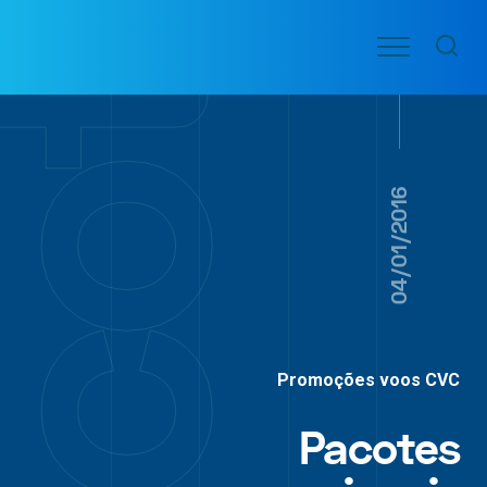
Ir
Menu
para
VOO
o
PASSAGENS
AÉREAS
conteúdo
04/01/2016
Promoções voos CVC
Pacotes