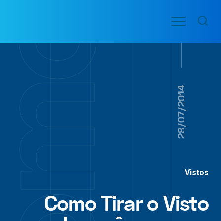
Ir
Menu
para
VOO
o
PASSAGENS
AÉREAS
conteúdo
28/07/2014
Vistos
Como Tirar o Visto