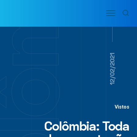
Ir
Menu
para
VOO
o
PASSAGENS
AÉREAS
conteúdo
12/02/2021
Vistos
Colômbia: Toda