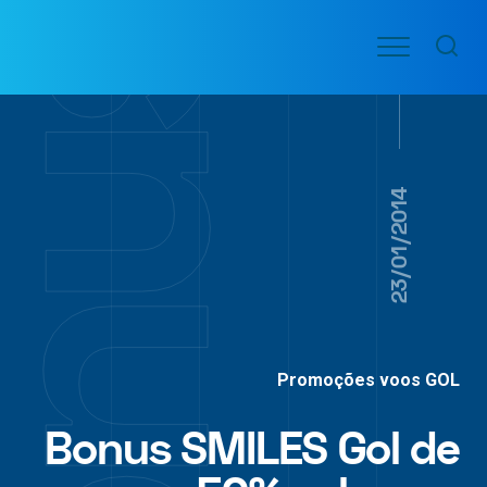
Ir
Menu
para
VOO
o
PASSAGENS
AÉREAS
conteúdo
23/01/2014
Promoções voos GOL
Bonus SMILES Gol de