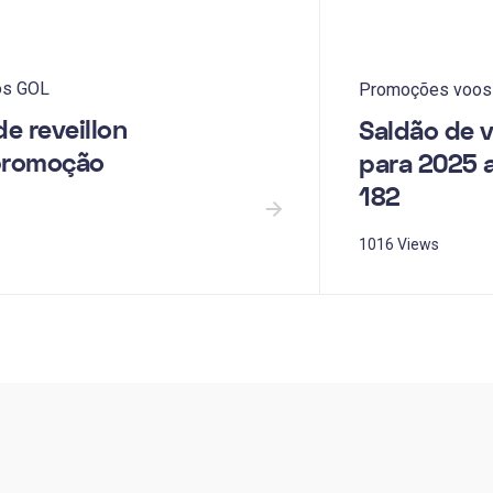
os GOL
Promoções voos
e reveillon
Saldão de 
promoção
para 2025 a
182
1016 Views