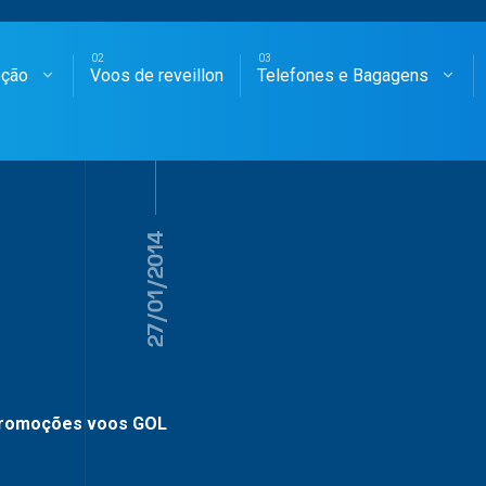
oção
Voos de reveillon
Telefones e Bagagens
SAGENS AÉREAS
27/01/2014
romoções voos GOL