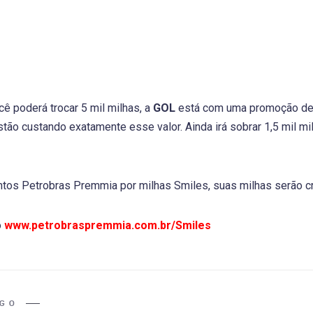
ê poderá trocar 5 mil milhas, a
GOL
está com uma promoção d
stão custando exatamente esse valor. Ainda irá sobrar 1,5 mil mi
tos Petrobras Premmia por milhas Smiles, suas milhas serão cr
o
www.petrobraspremmia.com.br/Smiles
IGO