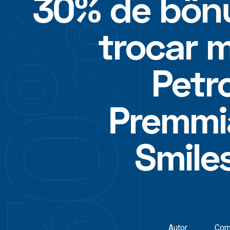
30% de bôn
trocar m
Petr
Premmi
Smile
Autor
Com