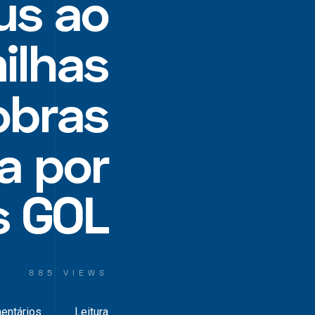
us ao
ilhas
obras
a por
s GOL
885 VIEWS
entários
Leitura