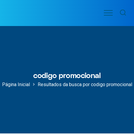
Ir
Menu
para
VOO
o
PASSAGENS
AÉREAS
conteúdo
codigo promocional
Página Inicial
Resultados da busca por codigo promocional