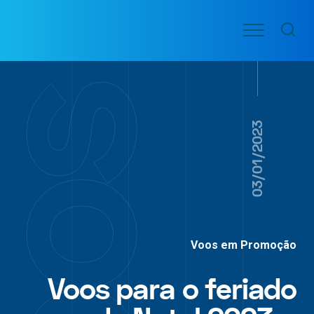
Ir
Menu
para
VOO
o
PASSAGENS
AÉREAS
conteúdo
03/01/2023
Voos em Promoção
Voos para o feriado