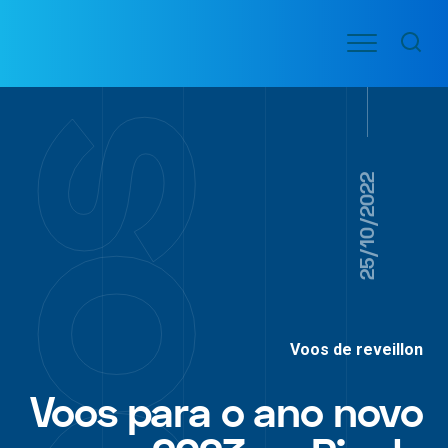
Ir
Menu
para
VOO
o
PASSAGENS
AÉREAS
conteúdo
25/10/2022
Voos de reveillon
Voos para o ano novo