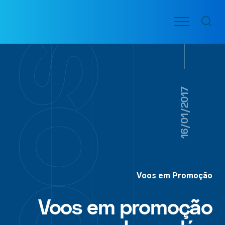
Ir
Menu
para
VOO
o
PASSAGENS
AÉREAS
conteúdo
16/01/2017
Voos em Promoção
Voos em promoção