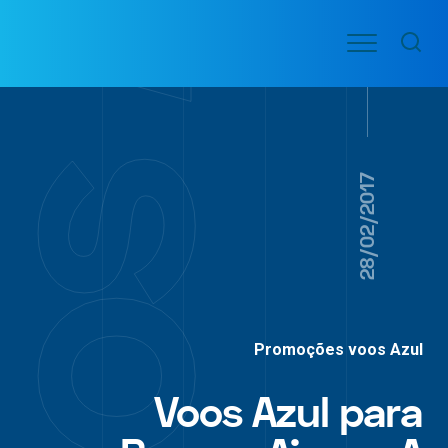
Ir
Menu
para
VOO
o
PASSAGENS
AÉREAS
conteúdo
28/02/2017
Promoções voos Azul
Voos Azul para