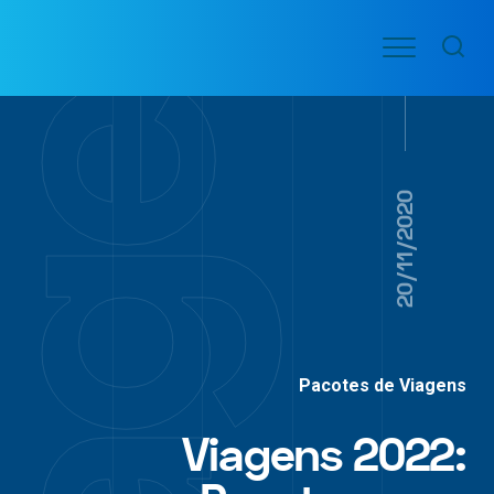
Ir
Menu
para
VOO
o
PASSAGENS
AÉREAS
conteúdo
20/11/2020
Pacotes de Viagens
Viagens 2022: