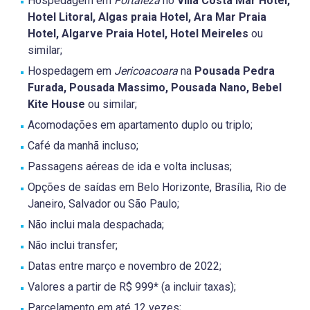
Hospedagem em
Fortaleza
no
Villa Costa Mar Hotel,
Hotel Litoral, Algas praia Hotel, Ara Mar Praia
Hotel, Algarve Praia Hotel, Hotel Meireles
ou
similar;
Hospedagem em
Jericoacoara
na
Pousada Pedra
Furada, Pousada Massimo, Pousada Nano, Bebel
Kite House
ou similar;
Acomodações em apartamento duplo ou triplo;
Café da manhã incluso;
Passagens aéreas de ida e volta inclusas;
Opções de saídas em Belo Horizonte, Brasília, Rio de
Janeiro, Salvador ou São Paulo;
Não inclui mala despachada;
Não inclui transfer;
Datas entre março e novembro de 2022;
Valores a partir de R$ 999* (a incluir taxas);
Parcelamento em até 12 vezes;