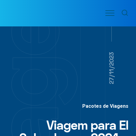
Ir
Menu
para
VOO
o
PASSAGENS
AÉREAS
conteúdo
27/11/2023
Pacotes de Viagens
Viagem para El