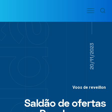
Ir
Menu
para
VOO
o
PASSAGENS
AÉREAS
conteúdo
20/11/2023
Voos de reveillon
Saldão de ofertas