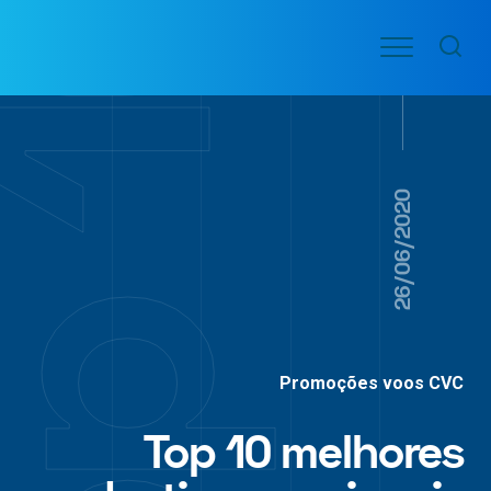
Ir
Menu
para
VOO
o
PASSAGENS
AÉREAS
conteúdo
26/06/2020
Promoções voos CVC
Top 10 melhores