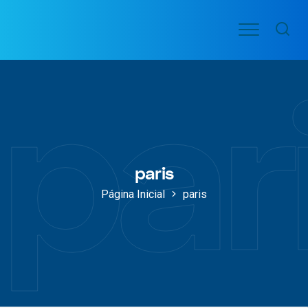
Ir
Menu
para
VOO
o
PASSAGENS
par
AÉREAS
conteúdo
paris
Página Inicial
paris