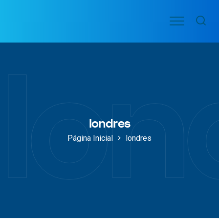
Ir
Menu
para
VOO
o
PASSAGENS
lon
AÉREAS
conteúdo
londres
Página Inicial
londres