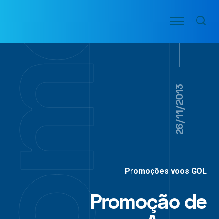
Ir
Menu
para
VOO
o
PASSAGENS
AÉREAS
conteúdo
26/11/2013
Promoções voos GOL
Promoção de