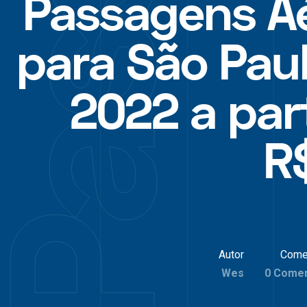
Passagens A
para São Pau
2022 a part
R
Autor
Come
Wes
0 Comen