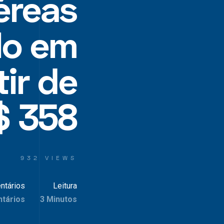
éreas
lo em
ir de
$ 358
932 VIEWS
ntários
Leitura
tários
3 Minutos