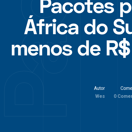
Pacotes p
África do S
menos de R$ 
Autor
Come
Wes
0 Comen