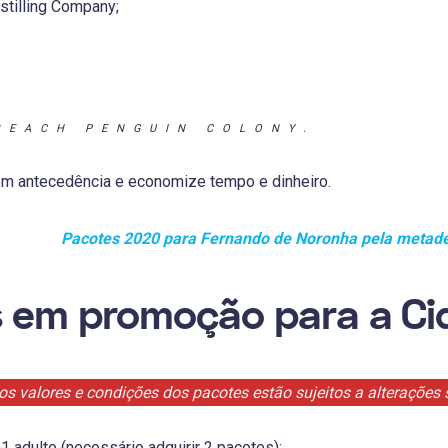
stilling Company;
BEACH PENGUIN COLONY.
com antecedência e economize tempo e dinheiro.
Pacotes 2020 para Fernando de Noronha pela metade
 em promoção para a Ci
os valores e condições dos pacotes estão sujeitos a alterações 
 1 adulto (necessário adquirir 2 pacotes);