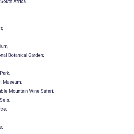
 South Africa;
t;
ium;
nal Botanical Garden;
Park;
al Museum;
Table Mountain Wine Safari;
Seis;
tre;
e;