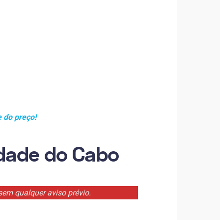
 do preço!
dade do Cabo
sem qualquer aviso prévio.