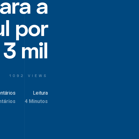
ara a
ul por
3 mil
1092 VIEWS
ntários
Leitura
tários
4 Minutos