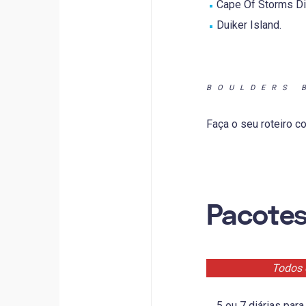
Cape Of Storms Di
Duiker Island.
BOULDERS 
Faça o seu roteiro 
Pacotes
Todos 
5 ou 7 diárias para