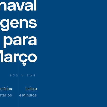
naval
agens
 para
arço
972 VIEWS
ntários
Leitura
tários
4 Minutos