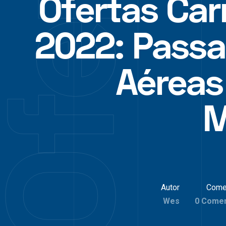
Ofertas Car
2022: Pass
Aéreas
M
Autor
Come
Wes
0 Comen