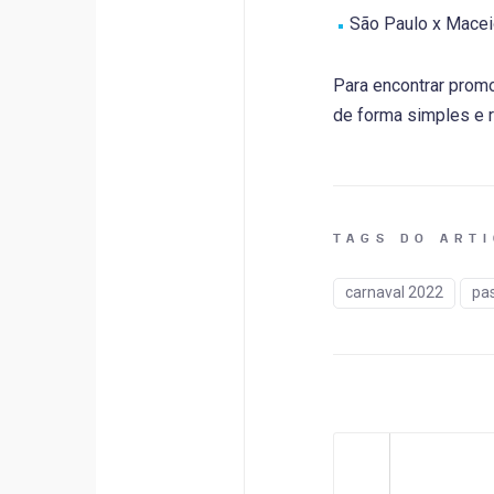
São Paulo x Maceió
Para encontrar promo
de forma simples e r
TAGS DO ART
carnaval 2022
pa