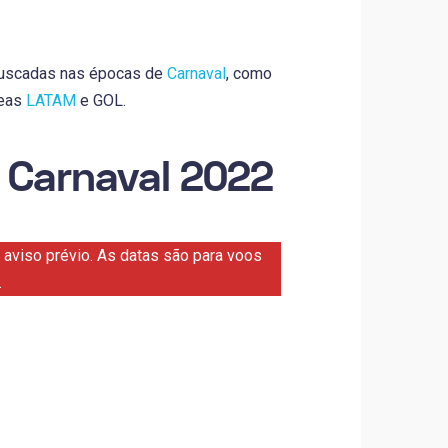
 buscadas nas épocas de
Carnaval
, como
reas
LATAM
e GOL.
 Carnaval 2022
aviso prévio. As datas são para voos
.