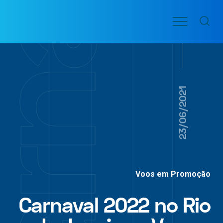
Ir
Menu
para
VOO
o
PASSAGENS
AÉREAS
conteúdo
23/06/2021
Voos em Promoção
Carnaval 2022 no Rio