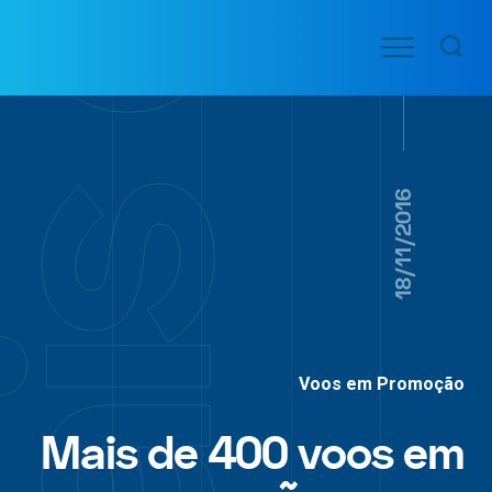
Ir
Menu
para
VOO
o
PASSAGENS
AÉREAS
conteúdo
18/11/2016
Voos em Promoção
Mais de 400 voos em