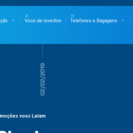
oção
Voos de reveillon
Telefones e Bagagens
SAGENS AÉREAS
02/02/2019
moções voos Latam