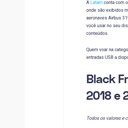
A
Latam
conta com op
onde são exibidos ma
aeronaves Airbus 319
você usar no seu dis
conteúdos.
Quem voar na catego
entradas USB a disp
Black F
2018 e 
Todos os valores e c