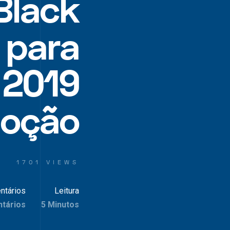
Black
 para
 2019
oção
1701 VIEWS
ntários
Leitura
tários
5 Minutos