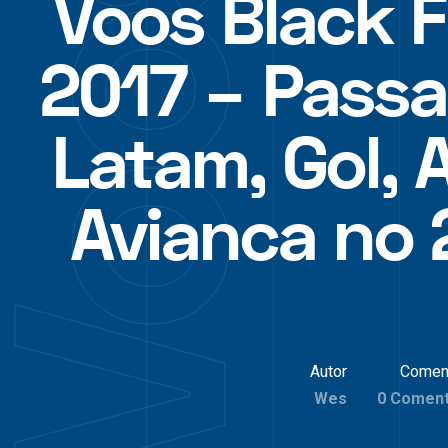
Voos Black F
2017 – Pass
Latam, Gol, 
Avianca no 
Autor
Comen
Wes
0 Coment