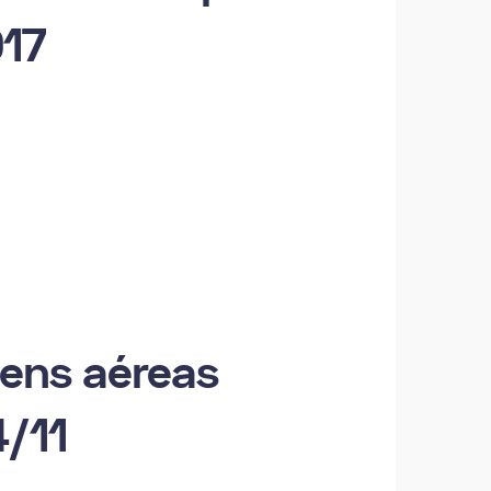
017
gens aéreas
4/11