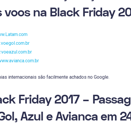
s voos na Black Friday 2
w.Latam.com
voegol.com.br
voeazul.com.br
www.avianca.com.br
ias internacionais são facilmente achados no Google.
ack Friday 2017 – Passa
Gol, Azul e Avianca em 2