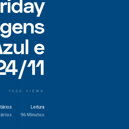
riday
agens
Azul e
24/11
1022 VIEWS
tários
Leitura
ários
96 Minutos