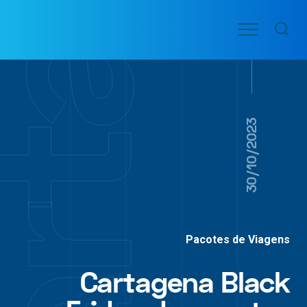
Ir
Menu
para
VOO
o
PASSAGENS
AÉREAS
conteúdo
30/10/2023
Pacotes de Viagens
Cartagena Black