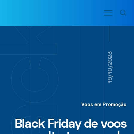
Ir
Menu
para
VOO
o
PASSAGENS
AÉREAS
conteúdo
19/10/2023
Voos em Promoção
Black Friday de voos