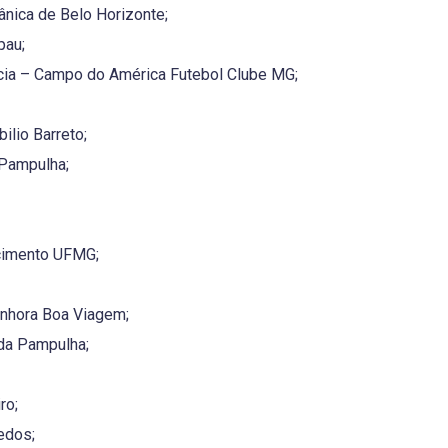
nica de Belo Horizonte;
pau;
ia – Campo do América Futebol Clube MG;
ilio Barreto;
Pampulha;
cimento UFMG;
nhora Boa Viagem;
da Pampulha;
ro;
edos;