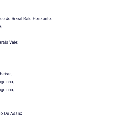
nco do Brasil Belo Horizonte;
a;
rais Vale;
beiras;
agoinha;
agoinha;
co De Assis;