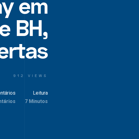
ay em
e BH,
ertas
912 VIEWS
ntários
Leitura
tários
7 Minutos