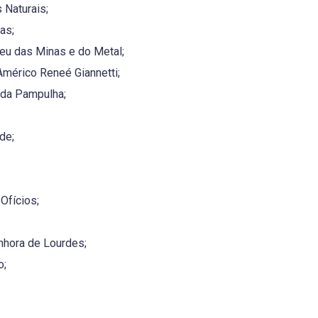
 Naturais;
as;
u das Minas e do Metal;
Américo Reneé Giannetti;
 da Pampulha;
de;
Ofícios;
nhora de Lourdes;
o;