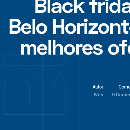
Black frid
Belo Horizont
melhores of
Autor
Come
Wes
0 Comen