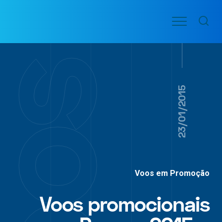
Ir
Menu
para
VOO
o
PASSAGENS
AÉREAS
conteúdo
23/01/2015
Voos em Promoção
Voos promocionais