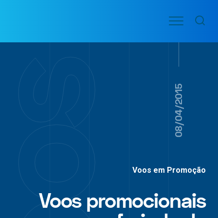
Ir
Menu
para
VOO
o
PASSAGENS
AÉREAS
conteúdo
08/04/2015
Voos em Promoção
Voos promocionais