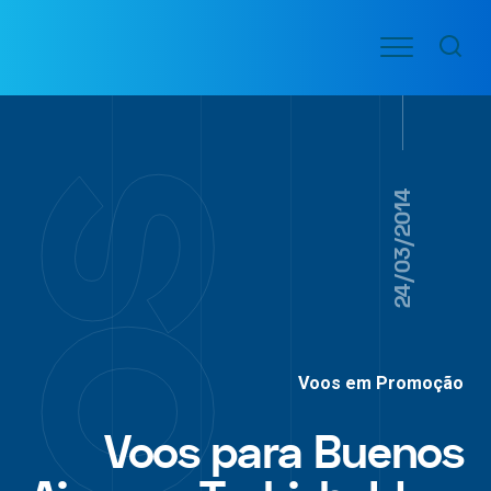
Ir
Menu
para
VOO
o
PASSAGENS
AÉREAS
conteúdo
24/03/2014
Voos em Promoção
Voos para Buenos