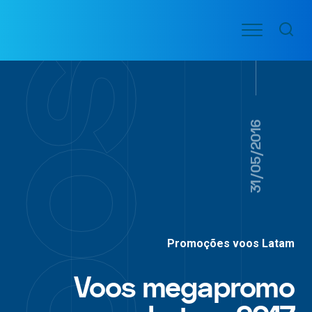
Ir
Menu
para
VOO
o
PASSAGENS
AÉREAS
conteúdo
31/05/2016
Promoções voos Latam
Voos megapromo