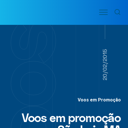
Ir
Menu
para
VOO
o
PASSAGENS
AÉREAS
conteúdo
20/02/2015
Voos em Promoção
Voos em promoção