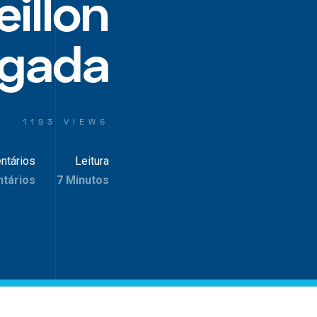
eillon
ugada
1193 VIEWS
ntários
Leitura
tários
7 Minutos