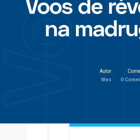
Voos de rév
na madr
Autor
Come
Wes
0 Comen