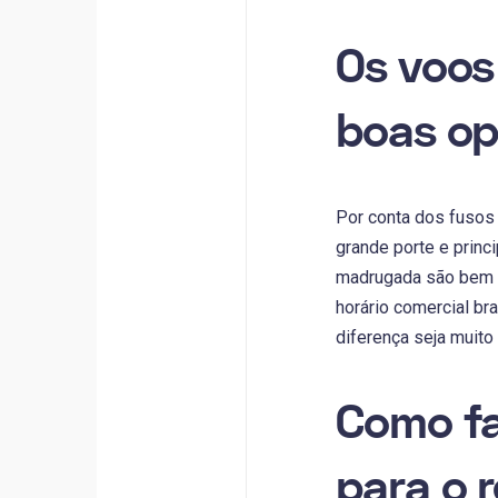
Os voos
boas o
Por conta dos fusos 
grande porte e princ
madrugada são bem c
horário comercial br
diferença seja muito
Como fa
para o r