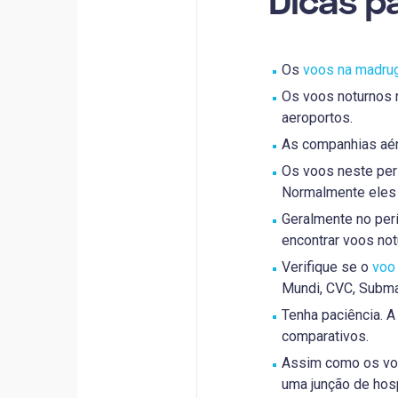
Dicas p
Os
voos na madru
Os voos noturnos 
aeroportos.
As companhias aér
Os voos neste per
Normalmente eles 
Geralmente no per
encontrar voos not
Verifique se o
voo
Mundi, CVC, Submar
Tenha paciência. 
comparativos.
Assim como os voo
uma junção de ho