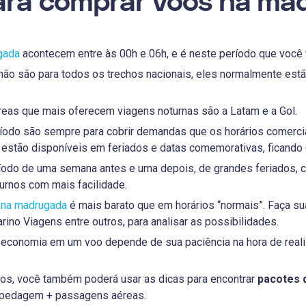
ara comprar voos na ma
gada
acontecem entre às 00h e 06h, e é neste período que você v
não são para todos os trechos nacionais, eles normalmente est
eas que mais oferecem viagens noturnas são a Latam e a Gol.
íodo são sempre para cobrir demandas que os horários comerci
estão disponíveis em feriados e datas comemorativas, ficando d
íodo de uma semana antes e uma depois, de grandes feriados, c
urnos com mais facilidade.
 na madrugada
é mais barato que em horários “normais”. Faça 
ino Viagens entre outros, para analisar as possibilidades.
A economia em um voo depende de sua paciência na hora de real
s, você também poderá usar as dicas para encontrar
pacotes 
spedagem + passagens aéreas.