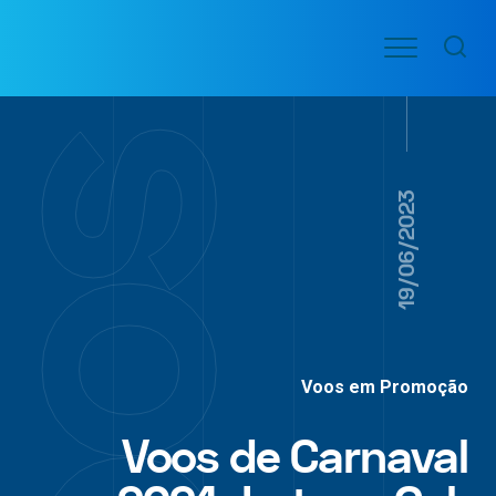
Ir
Menu
para
VOO
o
PASSAGENS
AÉREAS
conteúdo
19/06/2023
Voos em Promoção
Voos de Carnaval