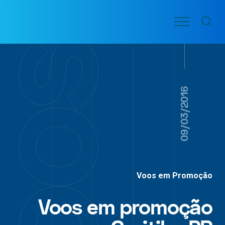
Ir
Menu
para
VOO
o
PASSAGENS
AÉREAS
conteúdo
09/03/2016
Voos em Promoção
Voos em promoção