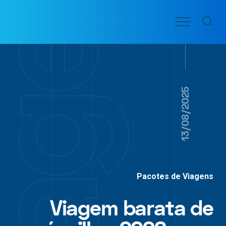
Ir
Menu
para
VOO
o
PASSAGENS
AÉREAS
conteúdo
13/08/2025
Pacotes de Viagens
Viagem barata de